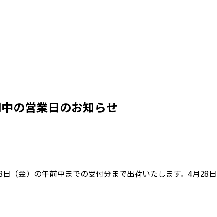
内
製品のご案内
ドローン
カキ洗浄機
電子カ
間中の営業日のお知らせ
8日（金）の午前中までの受付分まで出荷いたします。4月28日